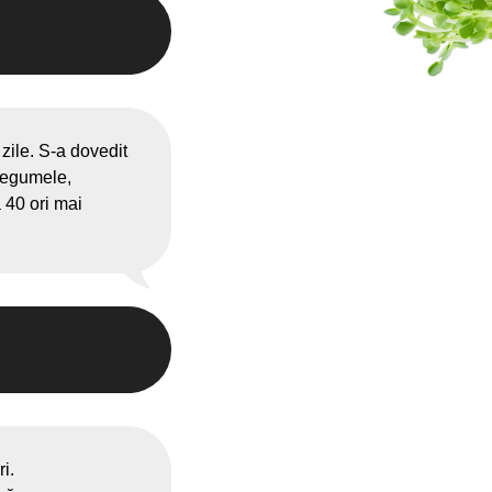
zile. S-a dovedit
 legumele,
a 40 ori mai
i.