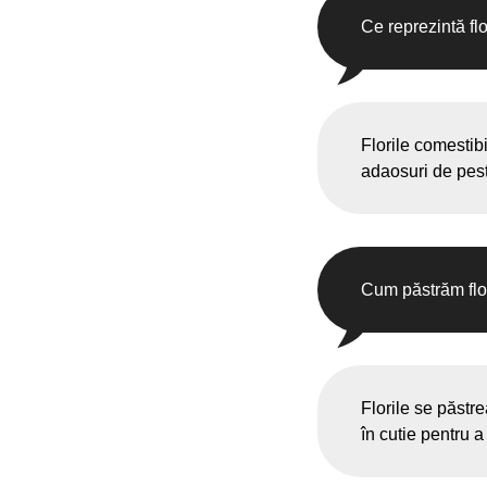
Ce reprezintă fl
Florile comestibil
adaosuri de pest
Cum păstrăm flo
Florile se păstre
în cutie pentru 