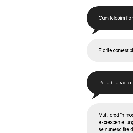
Cum folosim flor
Florile comestib
Puf alb la radic
Mulți cred în mo
excrescențe lungi
Acasă
Unde cumperi?
se numesc fire de