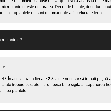
moothie-uri, omlete, sandvișuri, wrap-uri și ca adaos la orice ma
a microplantelor este decorarea. Decor de bucate, deserturi, baut
nt: microplantele nu sunt recomandate a fi prelucrate termic.
croplantele?
are:
et /. În acest caz, la fiecare 2-3 zile e necesar să turnați puțină 
 tăiate trebuie păstrate într-un boxa bine sigilata. Expunerea fre
ofilirea plantelor.