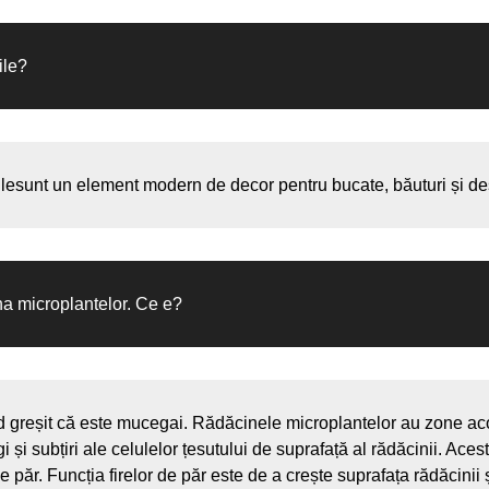
ile?
ilesunt un element modern de decor pentru bucate, băuturi și des
ina microplantelor. Ce e?
MICROPLANTE
pentru 
d greșit că este mucegai. Rădăcinele microplantelor au zone ac
 și subțiri ale celulelor țesutului de suprafață al rădăcinii. Ace
Telefon:
 păr. Funcția firelor de păr este de a crește suprafața rădăcinii 
+(373) 61 113 107