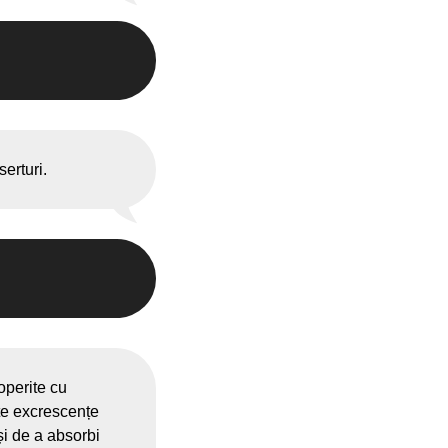
erturi.
fiecare zi
operite cu
ste excrescențe
și de a absorbi