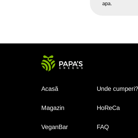
apa.
Magazin
HoReCa
VeganBar
FAQ
© 2018–2023 Papas Greens SRL