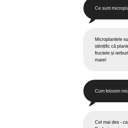
Ce sunt micropl
Microplantele su
științific că pla
fructele și ierbu
mare!
Cum folosim mic
Cel mai des - ca 