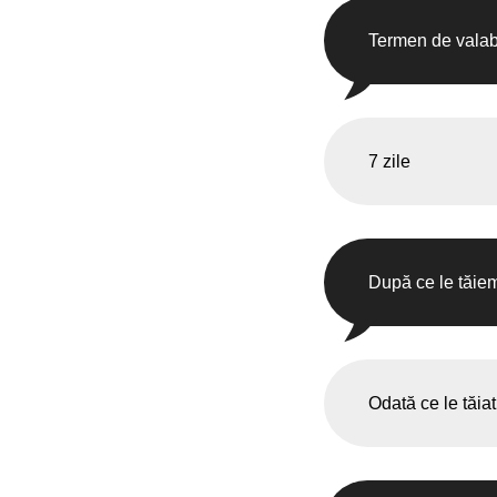
Termen de valabi
7 zile
După ce le tăiem
Odată ce le tăiat