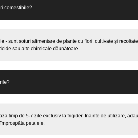
ori comestibile?
e - sunt soiuri alimentare de plante cu flori, cultivate și recoltate
icide sau alte chimicale dăunătoare
rile?
ază timp de 5-7 zile exclusiv la frigider. Înainte de utilizare, adă
a împrospăta petalele.