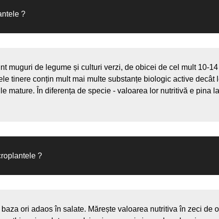
antele ?
nt muguri de legume și culturi verzi, de obicei de cel mult 10-14 
ntele tinere conțin mult mai multe substanțe biologic active decât
rile mature. În diferența de specie - valoarea lor nutritivă e pina l
roplantele ?
baza ori adaos în salate. Mărește valoarea nutritiva în zeci de or