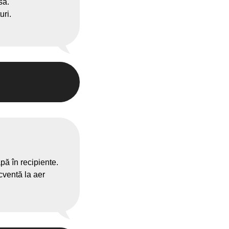
să.
uri.
apă în recipiente.
cventă la aer