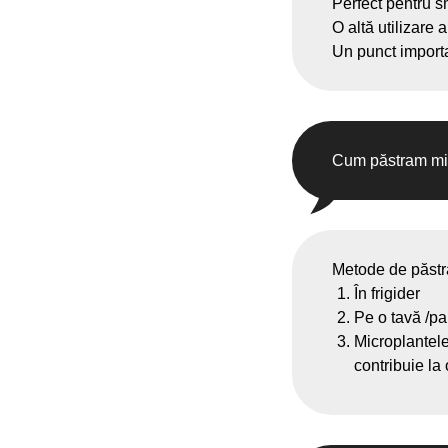
Perfect pentru s
O altă utilizare 
Un punct importa
Cum păstram mi
Metode de păstr
În frigider
Pe o tavă /pal
Microplantele
contribuie la 