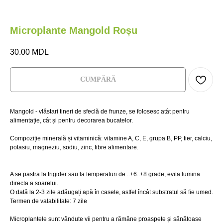
Microplante Mangold Roșu
30.00
MDL
СUMPĂRĂ
Mangold - vlăstari tineri de sfeclă de frunze, se folosesc atât pentru
alimentație, cât și pentru decorarea bucatelor.
Compoziție minerală și vitaminică: vitamine A, C, E, grupa B, PP, fier, calciu,
potasiu, magneziu, sodiu, zinc, fibre alimentare.
М
НА
A se pastra la frigider sau la temperaturi de ..+6..+8 grade, evita lumina
directa a soarelui.
O dată la 2-3 zile adăugați apă în casete, astfel încât substratul să fie umed.
Главная
Главная
Где купить?
Где купить?
Termen de valabilitate: 7 zile
Магазин
Магазин
HoReCa
HoReCa
Microplantele sunt vândute vii pentru a rămâne proaspete și sănătoase