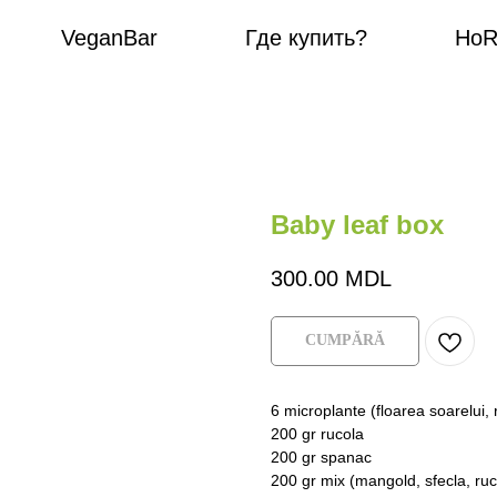
VeganBar
Где купить?
HoReCa
Baby leaf box
300.00
MDL
СUMPĂRĂ
6 microplante (floarea soarelui, 
200 gr rucola
200 gr spanac
200 gr mix (mangold, sfecla, ru