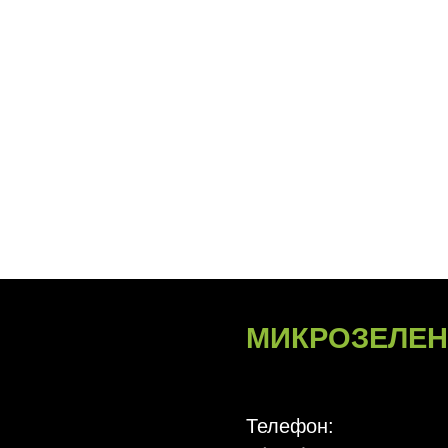
МИКРОЗЕЛЕНЬ
НА К
Телефон:
+(373) 61 113 107
Почта:
papasgreens@gmail.com