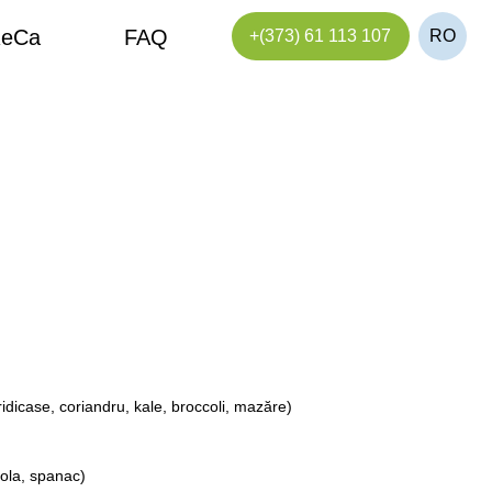
FAQ
+(373) 61 113 107
RO
ridicase, coriandru, kale, broccoli, mazăre)
cola, spanac)