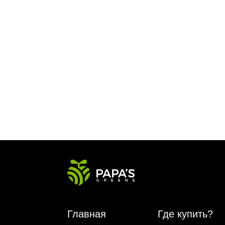
Главная
Где купить?
Магазин
HoReCa
VeganBar
FAQ