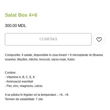
Salat Box 4+6
300.00
MDL
СUMPĂRĂ
Compozitie: 4 salate, disponibile in ziua livrarii + 6 microplante vii (floarea
soarelui, Mazăre, ridiche, broccoli, varza roșie, Kale)
М
НА
Contine:
- Vitamine A, B, C, E, K
Главная
Главная
Где купить?
Где купить?
- Aminoacizi esentiali
- Fier, zinc, magneziu, calciu
Магазин
Магазин
HoReCa
HoReCa
A se păstra în frigider ori la temperaturi ...+6...+8.
VeganBar
VeganBar
FAQ
FAQ
Termen de valabilitate: 7 zile