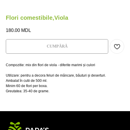
Flori comestibile,Viola
180.00
MDL
СUMPĂRĂ
М
НА
Compozitie: mix din flori de viola - diferite marimi și culori
Главная
Главная
Где купить?
Где купить?
Utilizare: pentru a decora feluri de mâncare, băuturi și deserturi.
Ambalat în cutii de 500 ml.
Магазин
Магазин
HoReCa
HoReCa
Minim 60 de flori per boxa.
Greutatea: 35-40 de grame.
VeganBar
VeganBar
FAQ
FAQ
МИКРОЗЕЛЕНЬ
НА КАЖДЫЙ
ДЕНЬ