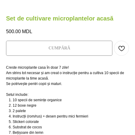
Set de cultivare microplantelor acasă
500.00
MDL
СUMPĂRĂ
Creste microplante casa în doar 7 zile!
Am strins tot necesar și am creat o instrucție pentru a cultiva 10 specii de
microplante la time acasă.
Se potrivește pentri copii și maturi.
Setul include:
10 specii de semințe organice
12 boxe negre
2 palete
М
Instrucții (rom/rus) + desen pentru mici fermieri
НА
Stickeri colorate
Substrat de cocos
Bețișoare din lemn