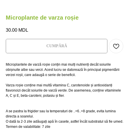
Microplante de varza roșie
30.00
MDL
СUMPĂRĂ
Microplantele de varză roșie conțin mai mulți nutrienți decât soiurile
obișnuite albe sau verzi. Acest lucru se datorează în principal pigmentării
verzei roșii, care adaugă o serie de beneficii.
Varza roșie conține mai multă vitamina C, carotenoide și antioxidanți
flavonoizi decât soiurile de varză verde. De asemenea, conține vitaminele
A, C și E, beta-caroteni, potasiu și fier.
М
НА
A se pastra la frigider sau la temperaturi de ..+6..+8 grade, evita lumina
directa a soarelui.
Главная
Главная
Где купить?
Где купить?
O dată la 2-3 zile adăugați apă în casete, astfel încât substratul să fie umed.
Termen de valabilitate: 7 zile