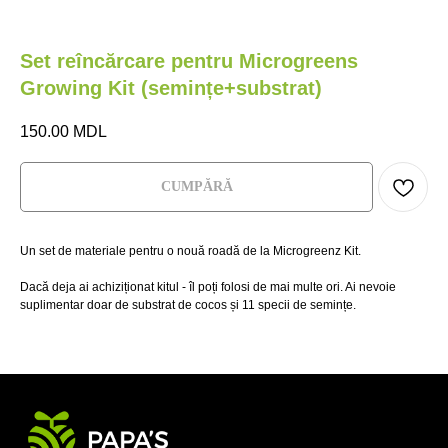
Set reîncărcare pentru Microgreens
Growing Kit (semințe+substrat)
150.00
MDL
М
СUMPĂRĂ
НА
Главная
Главная
Где купить?
Где купить?
Un set de materiale pentru o nouă roadă de la Microgreenz Kit.
Dacă deja ai achiziționat kitul - îl poți folosi de mai multe ori. Ai nevoie
Магазин
Магазин
HoReCa
HoReCa
suplimentar doar de substrat de cocos și 11 specii de semințe.
VeganBar
VeganBar
FAQ
FAQ
МИКРОЗЕЛЕНЬ
НА КАЖДЫЙ
ДЕНЬ