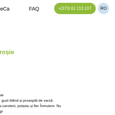
FAQ
+(373) 61 113 107
RO
roșie
șie
 gust blând și proaspăt de varză.
a-caroteni, potasiu și fier Înmuiere: Nu
gr