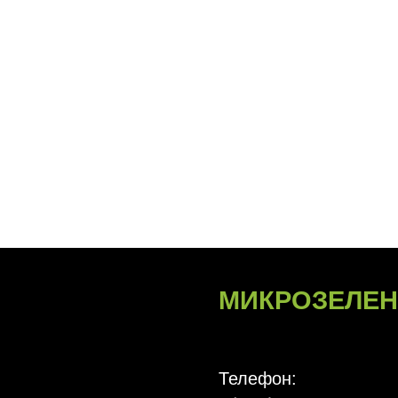
МИКРОЗЕЛЕНЬ
НА К
Телефон:
+(373) 61 113 107
Почта:
papasgreens@gmail.com