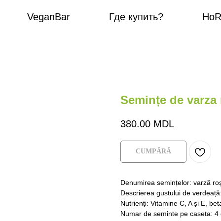
VeganBar
Где купить?
HoReCa
Semințe de varza 
380.00
MDL
СUMPĂRĂ
Denumirea semințelor: varză ro
Descrierea gustului de verdeață:
Nutrienți: Vitamine C, A și E, bet
Numar de seminte pe caseta: 4 