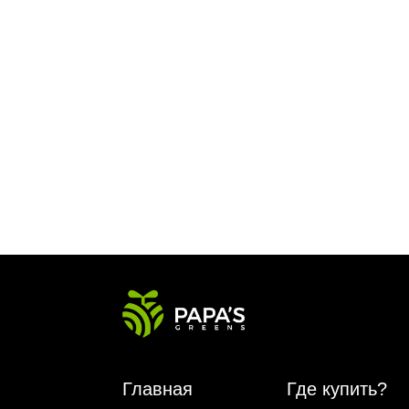
Главная
Где купить?
Магазин
HoReCa
VeganBar
FAQ