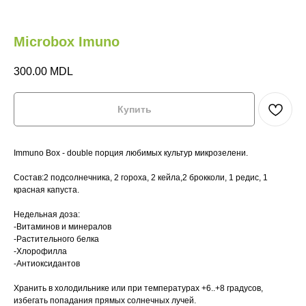
Microbox Imuno
300.00
MDL
Купить
Immuno Box - double порция любимых культур микрозелени.
Состав:2 подсолнечника, 2 гороха, 2 кейла,2 брокколи, 1 редис, 1
красная капуста.
Недельная доза:
-Витаминов и минералов
-Растительного белка
-Хлорофилла
-Антиоксидантов
М
НА
Хранить в холодильнике или при температурах +6..+8 градусов,
избегать попадания прямых солнечных лучей.