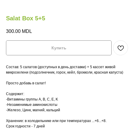
Salat Box 5+5
300.00
MDL
Купить
Состав: 5 салатов (доступных в день доставки) + 5 кассет живой
микрозелени (подсолнечник, горох, кейл, брокколи, красная капуста)
М
Просто добавь в салат!
НА
Содержит:
Главная
Главная
Где купить?
Где купить?
-Витамины группы A, B, C, E, K
-Незаменимые аминокислоты
-Железо, Цинк, магний, кальций
Магазин
Магазин
HoReCa
HoReCa
Хранение: в холодильнике или при температурах ...+6...+8.
VeganBar
VeganBar
FAQ
FAQ
Срок годности - 7 дней