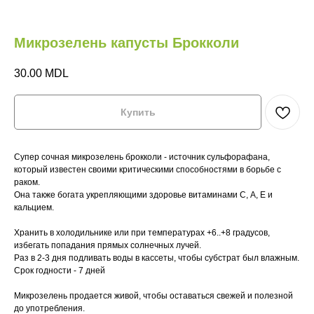
Микрозелень капусты Брокколи
30.00
MDL
Купить
Супер сочная микрозелень брокколи - источник сульфорафана,
который известен своими критическими способностями в борьбе с
раком.
Она также богата укрепляющими здоровье витаминами С, А, Е и
кальцием.
М
НА
Хранить в холодильнике или при температурах +6..+8 градусов,
избегать попадания прямых солнечных лучей.
Раз в 2-3 дня подливать воды в кассеты, чтобы субстрат был влажным.
Главная
Главная
Где купить?
Где купить?
Срок годности - 7 дней
Микрозелень продается живой, чтобы оставаться свежей и полезной
Магазин
Магазин
HoReCa
HoReCa
до употребления.