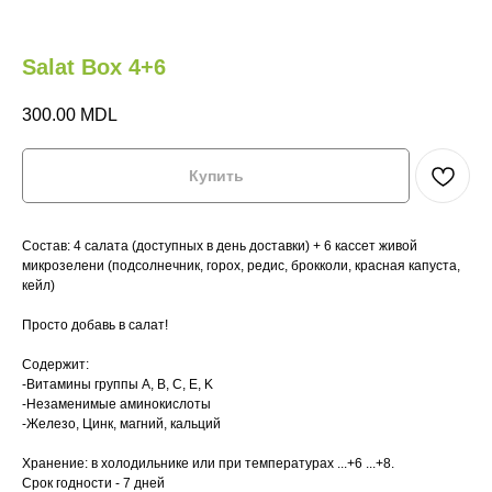
Salat Box 4+6
300.00
MDL
Купить
Состав: 4 салата (доступных в день доставки) + 6 кассет живой
микрозелени (подсолнечник, горох, редис, брокколи, красная капуста,
кейл)
М
НА
Просто добавь в салат!
Содержит:
Главная
Главная
Где купить?
Где купить?
-Витамины группы A, B, C, E, K
-Незаменимые аминокислоты
Магазин
Магазин
HoReCa
HoReCa
-Железо, Цинк, магний, кальций
Хранение: в холодильнике или при температурах ...+6 ...+8.
VeganBar
VeganBar
FAQ
FAQ
Срок годности - 7 дней