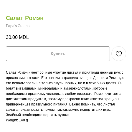
Салат Ромэн
Papa's Greens
30.00
MDL
Купить
Салат Ромэн имеет сочные упругие листья и приятный нежный вкус с
М
ореховыми нотками. Его начали выращивать еще в Древнем Риме, где
НА
его использовали не только в кулинарных, но и в лечебных целях. Он
богат витаминами, минералами и аминокислотами, которые
необходимы организму человека в любом возрасте. Ромэн считается
Главная
Главная
Где купить?
Где купить?
диетическим продуктом, поэтому прекрасно вписывается в рацион
приверженцев правильного питания. Важно помнить, что листья
Магазин
Магазин
HoReCa
HoReCa
салата нельзя резать ножом, так как можно испортить их вкус.
Зелёный необходимо порвать руками.
VeganBar
VeganBar
FAQ
FAQ
Weight: 140 g