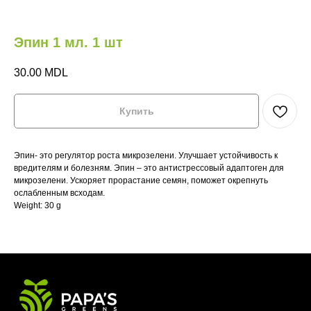
Эпин 1 мл. 1 шт
30.00
MDL
Купить
М
НА
Эпин- это регулятор роста микрозелени. Улучшает устойчивость к
Главная
Главная
Где купить?
Где купить?
вредителям и болезням. Эпин – это антистрессовый адаптоген для
микрозелени. Ускоряет прорастание семян, поможет окрепнуть
ослабленным всходам.
Магазин
Магазин
HoReCa
HoReCa
Weight: 30 g
VeganBar
VeganBar
FAQ
FAQ
МИКРОЗЕЛЕНЬ
НА КАЖДЫЙ
ДЕНЬ
Телефон: