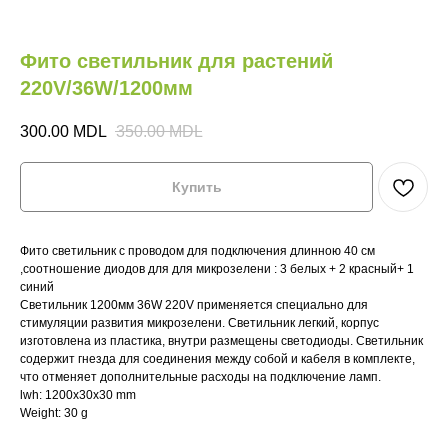
Фито светильник для растений
220V/36W/1200мм
300.00
MDL
350.00
MDL
Купить
Фито светильник с проводом для подключения длинною 40 см
М
,соотношение диодов для для микрозелени : 3 белых + 2 красный+ 1
НА
синий
Светильник 1200мм 36W 220V применяется специально для
стимуляции развития микрозелени. Светильник легкий, корпус
Главная
Главная
Где купить?
Где купить?
изготовлена из пластика, внутри размещены светодиоды. Светильник
содержит гнезда для соединения между собой и кабеля в комплекте,
Магазин
Магазин
HoReCa
HoReCa
что отменяет дополнительные расходы на подключение ламп.
lwh: 1200x30x30 mm
VeganBar
VeganBar
FAQ
FAQ
Weight: 30 g