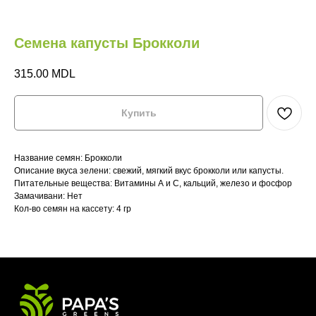
Семена капусты Брокколи
315.00
MDL
Купить
М
НА
Название семян: Брокколи
Главная
Главная
Где купить?
Где купить?
Описание вкуса зелени: свежий, мягкий вкус брокколи или капусты.
Питательные вещества: Витамины А и С, кальций, железо и фосфор
Замачивани: Нет
Магазин
Магазин
HoReCa
HoReCa
Кол-во семян на каcсету: 4 гр
VeganBar
VeganBar
FAQ
FAQ
МИКРОЗЕЛЕНЬ
НА КАЖДЫЙ
ДЕНЬ
Телефон: