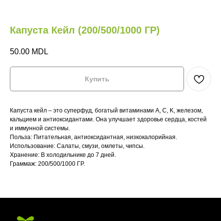
Капуста Кейл (200/500/1000 ГР)
50.00
MDL
Купить
М
НА
Капуста кейл – это суперфуд, богатый витаминами A, C, K, железом,
кальцием и антиоксидантами. Она улучшает здоровье сердца, костей
и иммунной системы.
Главная
Главная
Где купить?
Где купить?
Польза: Питательная, антиоксидантная, низкокалорийная.
Использование: Салаты, смузи, омлеты, чипсы.
Магазин
Магазин
HoReCa
HoReCa
Хранение: В холодильнике до 7 дней.
Граммаж: 200/500/1000 ГР.
VeganBar
VeganBar
FAQ
FAQ
МИКРОЗЕЛЕНЬ
НА КАЖДЫЙ
ДЕНЬ